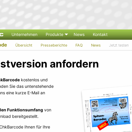
Unternehmen
Produkte
News
Kontakt
ode
Übersicht
Presseberichte
FAQ
News
Jetzt testen
stversion anfordern
kBarcode
kostenlos und
enden Sie das untenstehende
ns eine kurze E-Mail an
llen Funktionsumfang
von
load bereitgestellt.
 ChkBarcode Ihnen für Ihre