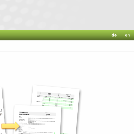
de
en