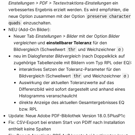
Einstellungen > PDF > Textextraktions-Einstellungen
ein
verbessertes Ergebnis erzielt werden. Es wird empfohlen, die
neue Option zusammen mit der Option
preserve character
einzuschalten.
quads
NEU (Add-On Bilder):
Neuer Tab
Einstellungen > Bilder
mit der Option
Bilder
vergleichen
und
einstellbarer Toleranz
für den
Bildvergleich (Schwellwert
und Weichzeichner
)
thr
σ
neu im Dialogfenster
Bildvergleich
(nach Doppelklick auf
zugehörige Tabellenzeile mit Bildern vom Typ RPL oder EQ):
interaktives Setzen der Toleranz-Parameter für den
Bildvergleich (Schwellwert
und Weichzeichner
)
thr
σ
Auswirkung der aktuellen Toleranzwerte auf das
Differenzbild wird sofort dargestellt und anhand eines
Histogramms veranschaulicht
direkte Anzeige des aktuellen Gesamtergebnisses EQ
bzw. RPL
Update: Neue Adobe PDF-Bibliothek Version 18.0.5PlusP1c
Fix: CSV-Export bei erstem Start von PDiff nach Installation
enthielt keine Spalten