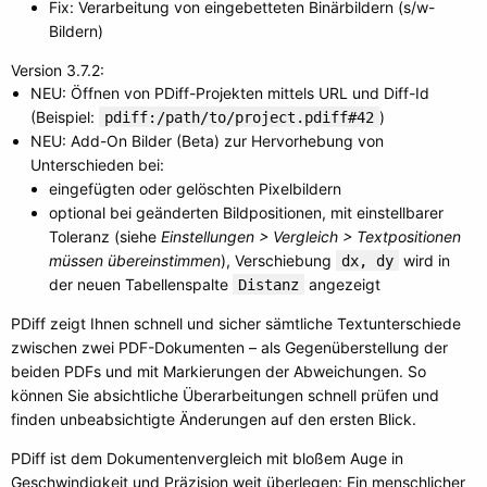
Fix: Verarbeitung von eingebetteten Binärbildern (s/w-
Bildern)
Version 3.7.2:
NEU: Öffnen von PDiff-Projekten mittels URL und Diff-Id
(Beispiel:
)
pdiff:/path/to/project.pdiff#42
NEU: Add-On Bilder (Beta) zur Hervorhebung von
Unterschieden bei:
eingefügten oder gelöschten Pixelbildern
optional bei geänderten Bildpositionen, mit einstellbarer
Toleranz (siehe
Einstellungen > Vergleich > Textpositionen
müssen übereinstimmen
), Verschiebung
wird in
dx, dy
der neuen Tabellenspalte
angezeigt
Distanz
PDiff zeigt Ihnen schnell und sicher sämtliche Textunterschiede
zwischen zwei PDF-Dokumenten – als Gegenüberstellung der
beiden PDFs und mit Markierungen der Abweichungen. So
können Sie absichtliche Überarbeitungen schnell prüfen und
finden unbeabsichtigte Änderungen auf den ersten Blick.
PDiff ist dem Dokumentenvergleich mit bloßem Auge in
Geschwindigkeit und Präzision weit überlegen: Ein menschlicher