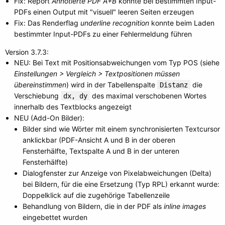
Fix: Report
Annotierte PDF A+B
konnte bei bestimmten Input-
PDFs einen Output mit "visuell" leeren Seiten erzeugen
Fix: Das Renderflag
underline recognition
konnte beim Laden
bestimmter Input-PDFs zu einer Fehlermeldung führen
Version 3.7.3:
NEU: Bei Text mit Positionsabweichungen vom Typ POS (siehe
Einstellungen > Vergleich > Textpositionen müssen
übereinstimmen
) wird in der Tabellenspalte
die
Distanz
Verschiebung
des maximal verschobenen Wortes
dx, dy
innerhalb des Textblocks angezeigt
NEU (Add-On Bilder):
Bilder sind wie Wörter mit einem synchronisierten Textcursor
anklickbar (PDF-Ansicht A und B in der oberen
Fensterhälfte, Textspalte A und B in der unteren
Fensterhälfte)
Dialogfenster zur Anzeige von Pixelabweichungen (Delta)
bei Bildern, für die eine Ersetzung (Typ RPL) erkannt wurde:
Doppelklick auf die zugehörige Tabellenzeile
Behandlung von Bildern, die in der PDF als
inline images
eingebettet wurden