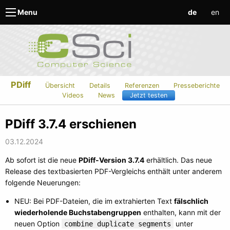
de
en
Menu
PDiff
Übersicht
Details
Referenzen
Presseberichte
Videos
News
Jetzt testen
PDiff 3.7.4 erschienen
03.12.2024
Ab sofort ist die neue
PDiff-Version 3.7.4
erhältlich. Das neue
Release des textbasierten PDF-Vergleichs enthält unter anderem
folgende Neuerungen:
NEU: Bei PDF-Dateien, die im extrahierten Text
fälschlich
wiederholende Buchstabengruppen
enthalten, kann mit der
neuen Option
unter
combine duplicate segments