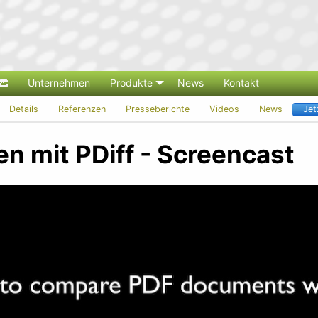
Unternehmen
Produkte
News
Kontakt
Details
Referenzen
Presseberichte
Videos
News
Jet
en mit PDiff - Screencast