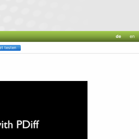
de
en
zt testen