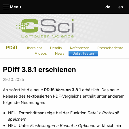
de
en
Menu
PDiff
Übersicht
Details
Referenzen
Presseberichte
Videos
News
Jetzt testen
PDiff 3.8.1 erschienen
29.10.2025
Ab sofort ist die neue
PDiff-Version 3.8.1
erhältlich. Das neue
Release des textbasierten PDF-Vergleichs enthält unter anderem
folgende Neuerungen:
NEU: Fortschrittsanzeige bei der Funktion
Datei > Protokoll
speichern
NEU: Unter
Einstellungen > Bericht > Optionen
wirkt sich ein